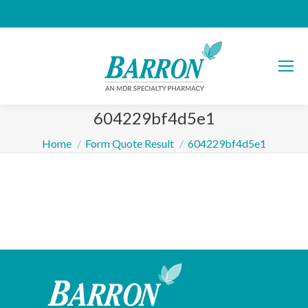
604229bf4d5e1
You are here:
Home
Form Quote Result
604229bf4d5e1